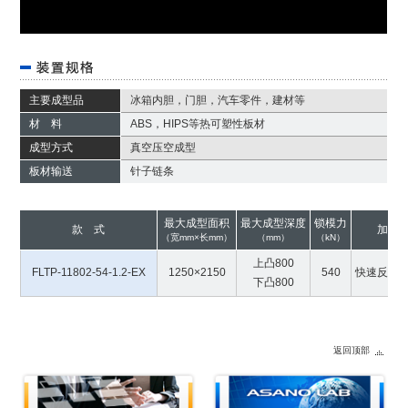
主要成型品
冰箱内胆，门胆，汽车零件，建材等
材 料
ABS，HIPS等热可塑性板材
成型方式
真空压空成型
板材输送
针子链条
最大成型面积
最大成型深度
锁模力
款 式
加热
（宽mm×长mm）
（mm）
（kN）
上凸800
FLTP-11802-54-1.2-EX
1250×2150
540
快速反应
下凸800
返回顶部