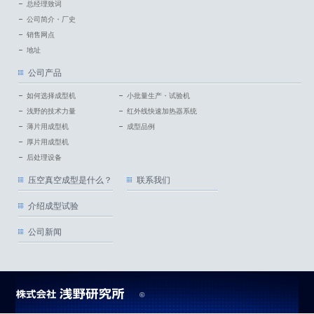
总经理致词
公司简介・厂史
销售网点
地址
公司产品
如何选择成型机
小批量生产・试验机
浅野的技术力量
红外线快速加热器系统
薄片用成型机
成型品例
厚片用成型机
后处理设备
压空真空成型是什么？
联系我们
介绍成型试验
公司新闻
©