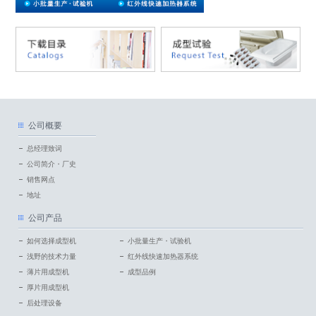
公司概要
总经理致词
公司简介・厂史
销售网点
地址
公司产品
如何选择成型机
小批量生产・试验机
浅野的技术力量
红外线快速加热器系统
薄片用成型机
成型品例
厚片用成型机
后处理设备