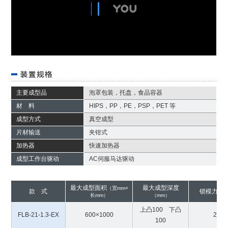
主要成型品
泡罩包装，托盘，食品容器
材 料
HIPS，PP，PE，PSP，PET 等
成型方式
真空成型
片材输送
夹钳式
加热器
快速加热器
成型工作台驱动
AC伺服马达驱动
最大成型面积
最大成型深度
（宽mm×
款 式
锁模力
（k
长mm）
（mm）
上凸100 下凸
FLB-21-1.3-EX
600×1000
20
100