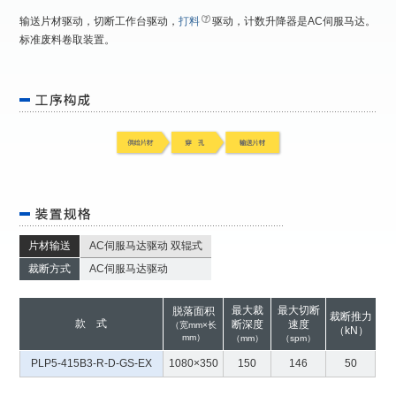
输送片材驱动，切断工作台驱动，
打料
驱动，计数升降器是AC伺服马达。
标准废料卷取装置。
片材输送
AC伺服马达驱动 双辊式
裁断方式
AC伺服马达驱动
最大裁
最大切断
脱落面积
裁断推力
款 式
断深度
速度
（宽mm×长
（kN）
mm）
（mm）
（spm）
PLP5-415B3-R-D-GS-EX
1080×350
150
146
50