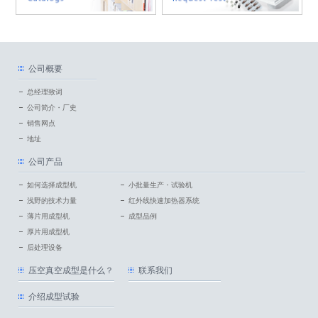
公司概要
总经理致词
公司简介・厂史
销售网点
地址
公司产品
如何选择成型机
小批量生产・试验机
浅野的技术力量
红外线快速加热器系统
薄片用成型机
成型品例
厚片用成型机
后处理设备
压空真空成型是什么？
联系我们
介绍成型试验