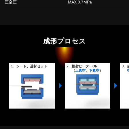
圧空圧
MAX 0.7MPa
成形プロセス
1.
シート、基材セット
2.
輻射ヒーターON
3.
（
上真空
、
下真空
）