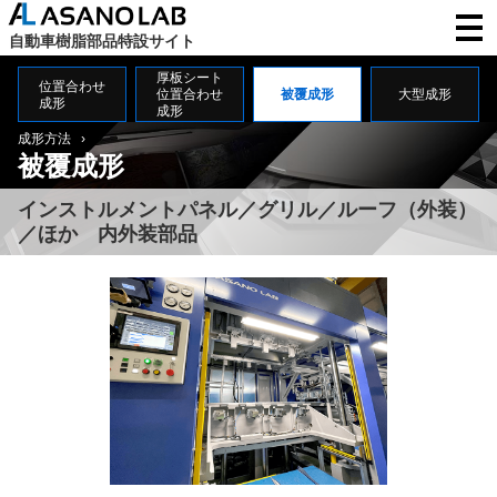
自動車樹脂部品特設サイト
厚板シート
位置合わせ
位置合わせ
被覆成形
大型成形
成形
成形
成形方法
被覆成形
インストルメントパネル／
グリル
／
ルーフ（外装）
／
ほか 内外装部品