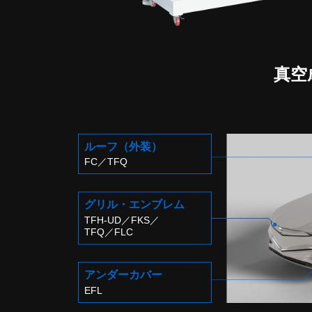
真空
ルーフ
（外装）
FC
／
TFQ
グリル・
エンブレム
TFH-UD
／
FKS
／
TFQ
／
FLC
アンダー
カバー
EFL