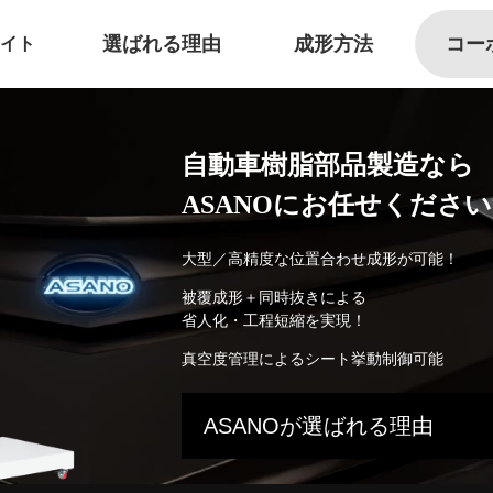
選ばれる
理由
成形
方法
コー
イト
自動車樹脂部品製造なら
ASANOにお任せください
大型／高精度な位置合わせ成形が可能！
被覆成形＋同時抜きによる
省人化・工程短縮を実現！
真空度管理によるシート挙動制御可能
ASANOが選ばれる理由