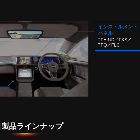
インストルメント
パネル
TFH-UD
／
FKS
／
TFQ
／
FLC
目製品ラインナップ