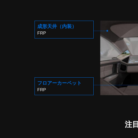
成形天井
（内装）
FRP
フロアー
カーペット
FRP
注