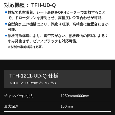
対応機種： TFH-UD-Q
熱板で真空吸着、シート裏側をQRHヒーターで加熱すること
で、ドローダウンを抑制させ、高精度に位置合わせが可能。
金型突き上げ機構により、深絞り成形、高精度に位置合わせが
可能。
熱板特殊構造により、真空穴がない、熱板表面の転写によるく
すみ発生せず、ピアノブラックも対応可能。
※材料の事前確認は必要。
TFH-1211-UD-Q 仕様
※TFH-1211-UDのオプション仕様
チャンバー内寸法
1250mm×600mm
最大深さ
150mm