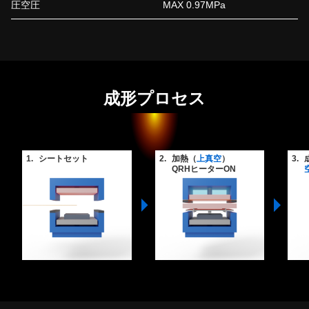
圧空圧
MAX 0.97MPa
成形プロセス
1.
シートセット
2.
加熱（
上真空
）
3.
QRHヒーターON