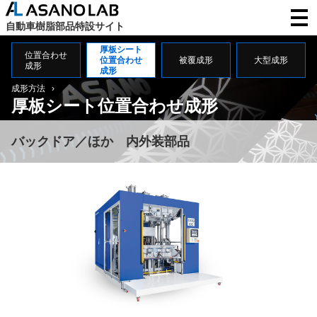
自動車樹脂部品特設サイト
厚板シート
位置合わせ
位置合わせ
被覆成形
大型成形
成形
成形
成形方法
厚板シート
位置合わせ成形
バックドア／
ほか 内外装部品