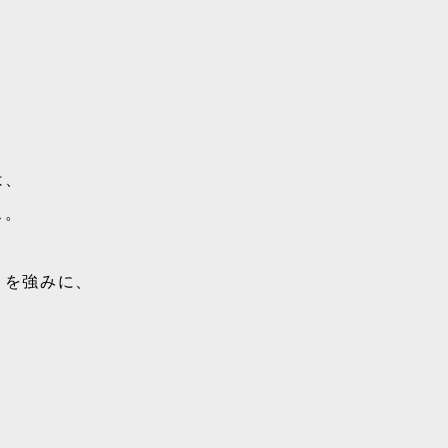
は、
ス。
」を強みに、
。