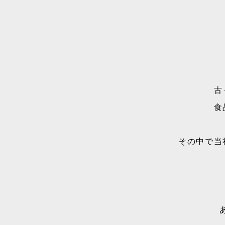
古
食
その中で当