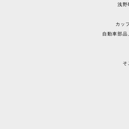
浅野
カッ
自動車部品
そ